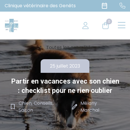
date_range
Clinique vétérinaire des Genêts
0
chevron_left
Toutes les actualités
25 juillet 2023
Partir en vacances avec son chien
: checklist pour ne rien oublier
Chien, Conseils,
Mélany
bookmark_border
edit
Saison
Marchal