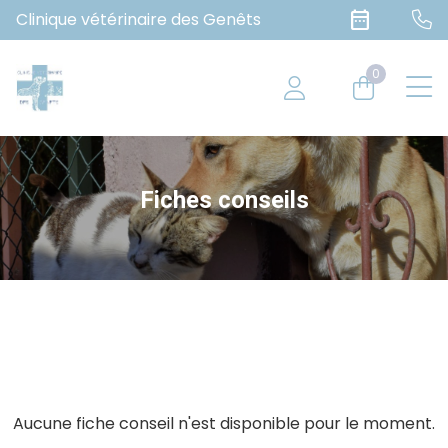
date_range
Clinique vétérinaire des Genêts
0
Fiches conseils
Aucune fiche conseil n'est disponible pour le moment.