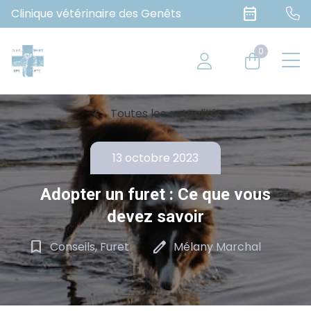
date_range
Clinique vétérinaire des Genêts
0
chevron_left
Toutes les actualités
13 octobre 2023
Adopter un furet : Ce que vous
devez savoir
bookmark_border
edit
Conseils, Furet
Mélany Marchal