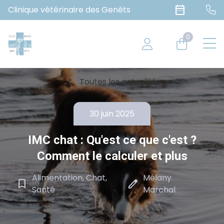
date_range
Clinique vétérinaire des Genêts
0
chevron_left
Toutes les actualités
30 juin 2025
IMC chat : Qu'est ce que c'est ?
Comment le calculer et plus
Alimentation, Chat,
Mélany
bookmark_border
edit
Santé
Marchal