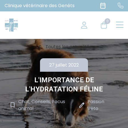
date_range
Clinique vétérinaire des Genêts
0
chevron_left
Toutes les actualités
27 juillet 2022
L'IMPORTANCE DE
L'HYDRATATION FÉLINE
Chat, Conseils, Focus
Passion
bookmark_border
edit
animal
Véto