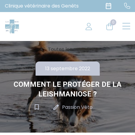
date_range
Clinique vétérinaire des Genêts
0
chevron_left
Toutes les actualités
13 septembre 2022
COMMENT LE PROTÉGER DE LA
LEISHMANIOSE ?
bookmark_border
edit
Passion Véto