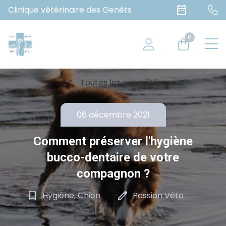
date_range
Clinique vétérinaire des Genêts
0
chevron_left
Toutes les actualités
06 décembre 2021
Comment préserver l'hygiène
bucco-dentaire de votre
compagnon ?
bookmark_border
edit
Hygiène, Chien
Passion Véto