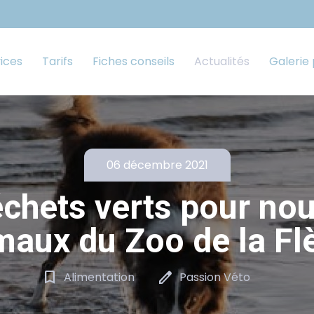
ices
Tarifs
Fiches conseils
Actualités
Galerie
06 décembre 2021
chets verts pour nour
maux du Zoo de la Fl
bookmark_border
edit
Alimentation
Passion Véto