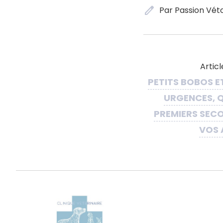
edit
Par Passion Vét
Artic
PETITS BOBOS E
URGENCES, Q
PREMIERS SEC
VOS 