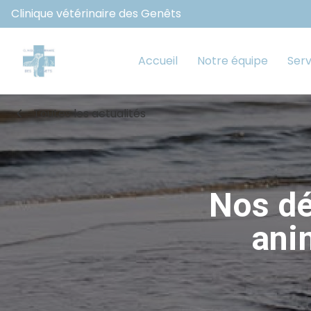
Clinique vétérinaire des Genêts
Accueil
Notre équipe
Serv
chevron_left
Toutes les actualités
Nos dé
ani