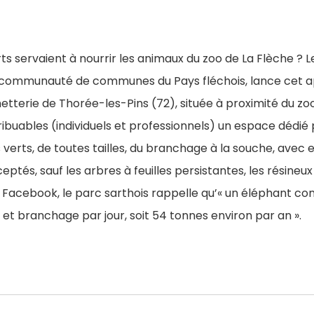
rts servaient à nourrir les animaux du zoo de La Flèche ? L
 communauté de communes du Pays fléchois, lance cet a
hetterie de Thorée-les-Pins (72), située à proximité du zoo
ribuables (individuels et professionnels) un espace dédi
verts, de toutes tailles, du branchage à la souche, avec et
ptés, sauf les arbres à feuilles persistantes, les résineux
ge Facebook, le parc sarthois rappelle qu’« un éléphant 
e et branchage par jour, soit 54 tonnes environ par an ».