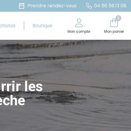
date_range
Prendre rendez-vous
04 66 59 13 06
0
 photos
Boutique
Mon compte
Mon panier
rir les
èche