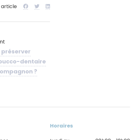
 article
ant
préserver
 bucco-dentaire
 compagnon ?
Horaires