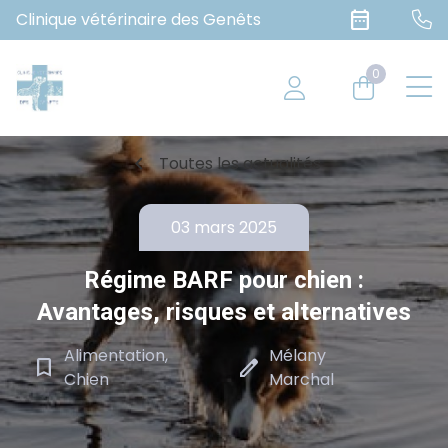
date_range
Clinique vétérinaire des Genêts
0
chevron_left
Toutes les actualités
03 mars 2025
Régime BARF pour chien :
Avantages, risques et alternatives
Alimentation,
Mélany
bookmark_border
edit
Chien
Marchal