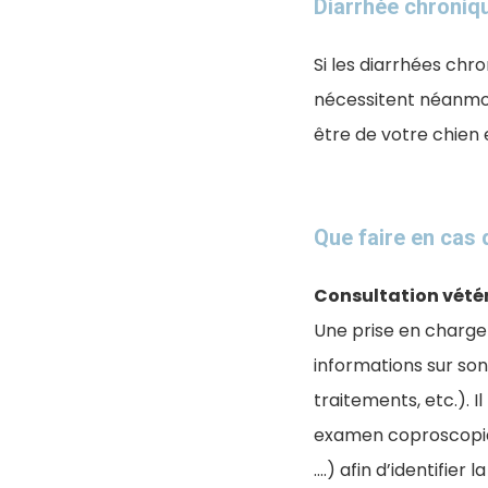
Diarrhée chroniqu
​Si les diarrhées ch
nécessitent néanmoin
être de votre chien 
Que faire en cas 
Consultation vétér
Une prise en charge 
informations sur so
traitements, etc.). I
examen coproscopiqu
….) afin d’identifier 