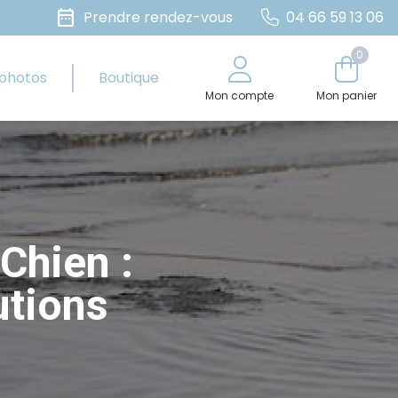
date_range
Prendre rendez-vous
04 66 59 13 06
0
 photos
Boutique
Mon compte
Mon panier
Chien :
utions