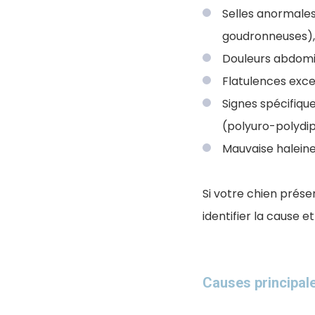
Selles anormales
goudronneuses), 
Douleurs abdomi
Flatulences exce
Signes spécifique
(polyuro-polydi
Mauvaise halein
Si votre chien pré
identifier la cause 
Causes principal