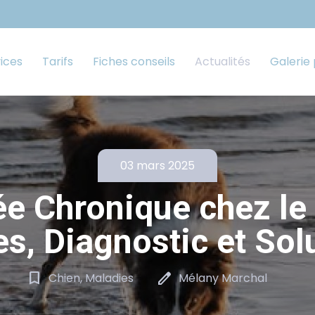
ices
Tarifs
Fiches conseils
Actualités
Galerie
03 mars 2025
ée Chronique chez le 
s, Diagnostic et Sol
bookmark_border
edit
Chien, Maladies
Mélany Marchal