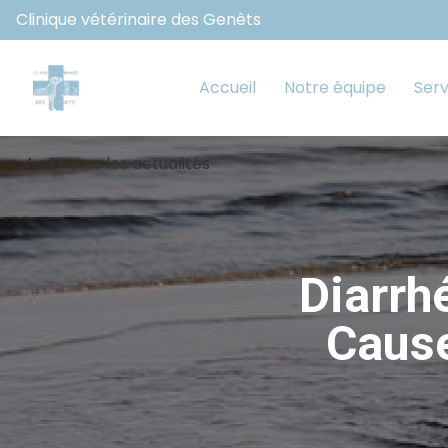
Clinique vétérinaire des Genêts
Accueil
Notre équipe
Serv
chevron_left
Toutes les actualités
Diarrh
Cause