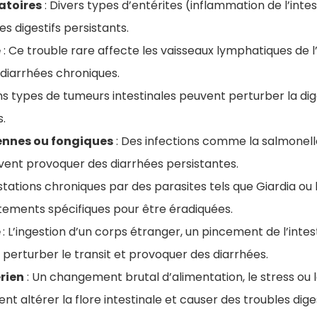
atoires
: Divers types d’entérites (inflammation de l’inte
s digestifs persistants.
e
: Ce trouble rare affecte les vaisseaux lymphatiques de l’
diarrhées chroniques.
ns types de tumeurs intestinales peuvent perturber la dig
.
ennes ou fongiques
: Des infections comme la salmonell
vent provoquer des diarrhées persistantes.
estations chroniques par des parasites tels que Giardia o
itements spécifiques pour être éradiquées.
e
: L’ingestion d’un corps étranger, un pincement de l’inte
perturber le transit et provoquer des diarrhées.
rien
: Un changement brutal d’alimentation, le stress ou l
nt altérer la flore intestinale et causer des troubles dige