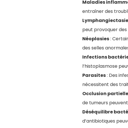
Maladies inflamm
entraîner des trouble
Lymphangiectasi
peut provoquer des 
Néoplasies
: Certai
des selles anormales
Infections bactéri
l’histoplasmose peu
Parasites
: Des inf
nécessitent des tra
Occlusion partiell
de tumeurs peuvent 
Déséquilibre bacté
d’antibiotiques peuve