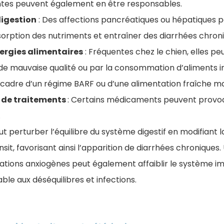
ntes peuvent également en être responsables.
igestion
: Des affections pancréatiques ou hépatiques 
rption des nutriments et entraîner des diarrhées chron
lergies alimentaires
: Fréquentes chez le chien, elles p
 de mauvaise qualité ou par la consommation d’aliments 
adre d’un régime BARF ou d’une alimentation fraîche m
s de traitements
: Certains médicaments peuvent provoq
.
ut perturber l’équilibre du système digestif en modifiant la
sit, favorisant ainsi l’apparition de diarrhées chroniques.
uations anxiogènes peut également affaiblir le système i
rable aux déséquilibres et infections.