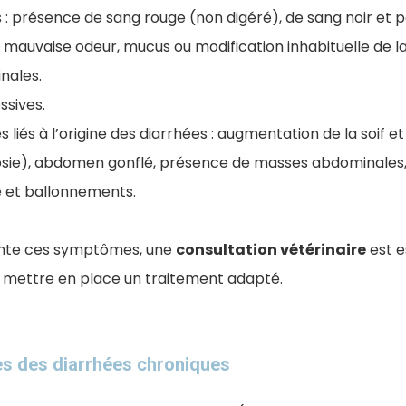
 : présence de sang rouge (non digéré), de sang noir et p
mauvaise odeur, mucus ou modification inhabituelle de la
nales.
ssives.
s liés à l’origine des diarrhées : augmentation de la soif et
psie), abdomen gonflé, présence de masses abdominales,
e et ballonnements.
sente ces symptômes, une
consultation vétérinaire
est e
et mettre en place un traitement adapté.
es des diarrhées chroniques