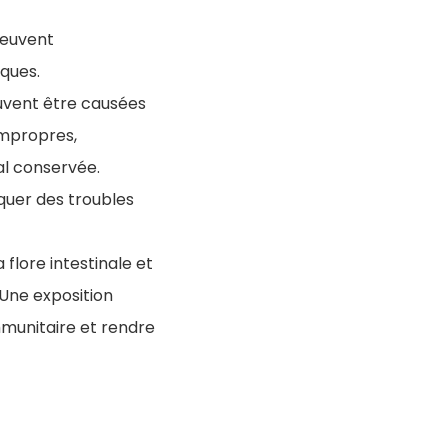
peuvent
iques
.
euvent être causées
impropres,
al conservée
.
uer des troubles
 flore intestinale et
 Une exposition
mmunitaire et rendre