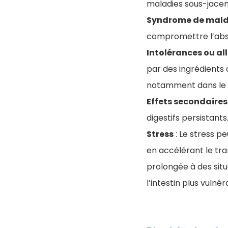
maladies sous-jace
Syndrome de mald
compromettre l’abso
Intolérances ou al
par des ingrédients
notamment dans le c
Effets secondaire
digestifs persistants
Stress
: Le stress pe
en accélérant le tran
prolongée à des sit
l’intestin plus vulné