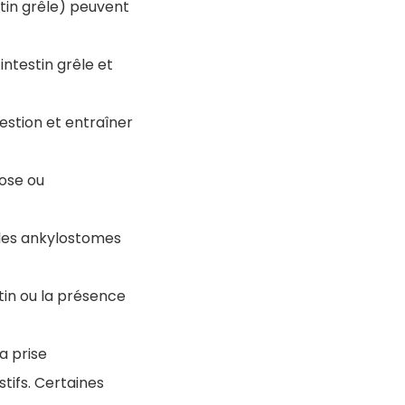
stin grêle) peuvent
intestin grêle et
estion et entraîner
ose ou
u les ankylostomes
stin ou la présence
a prise
stifs. Certaines