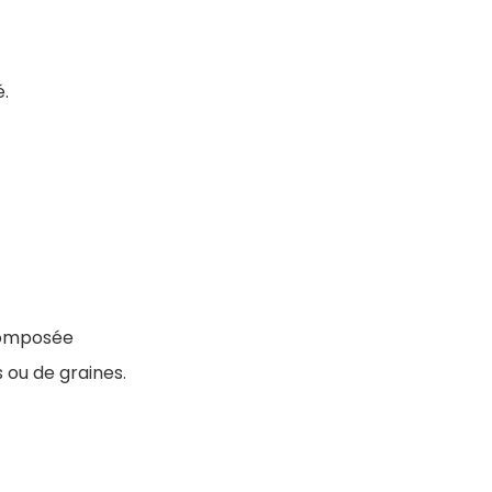
é.
composée
 ou de graines.