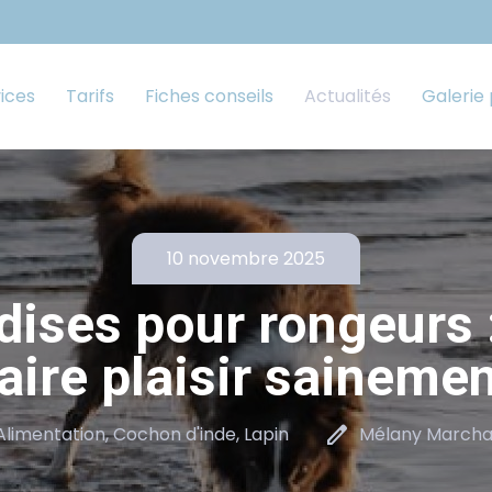
ices
Tarifs
Fiches conseils
Actualités
Galerie
10 novembre 2025
dises pour rongeurs 
aire plaisir saineme
edit
Alimentation, Cochon d'inde, Lapin
Mélany Marcha