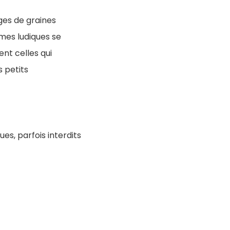
ges de graines
mes ludiques se
nt celles qui
s petits
s, parfois interdits