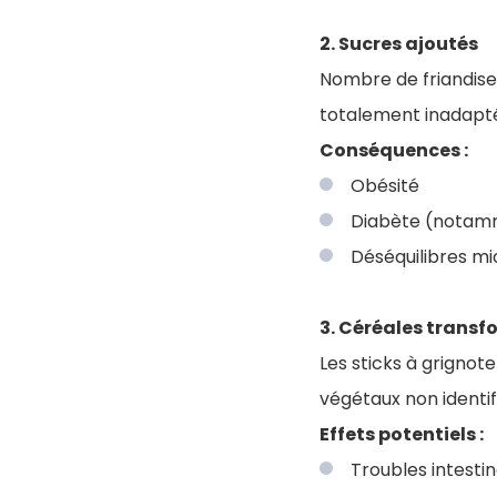
2. Sucres ajoutés
Nombre de friandise
totalement inadapt
Conséquences :
Obésité
Diabète (notamm
Déséquilibres mi
3. Céréales transf
Les sticks à grignot
végétaux non identifi
Effets potentiels :
Troubles intesti