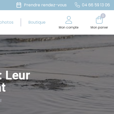
date_range
Prendre rendez-vous
04 66 59 13 06
0
 photos
Boutique
Mon compte
Mon panier
: Leur
nt
l