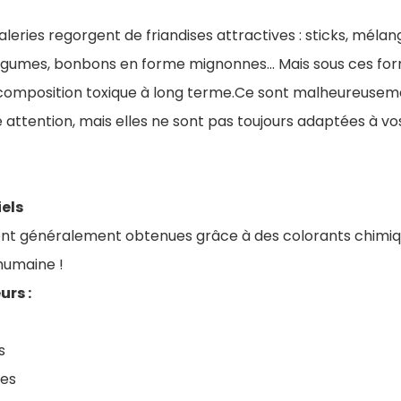
leries regorgent de friandises attractives : sticks, mélan
légumes, bonbons en forme mignonnes... Mais sous ces for
omposition toxique à long terme.Ce sont malheureuseme
re attention, mais elles ne sont pas toujours adaptées à vo
iels
ont généralement obtenues grâce à des colorants chimique
humaine !
urs :
s
ues