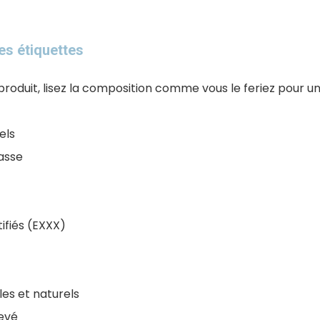
les étiquettes
roduit, lisez la composition comme vous le feriez pour u
els
lasse
tifiés (EXXX)
les et naturels
levé