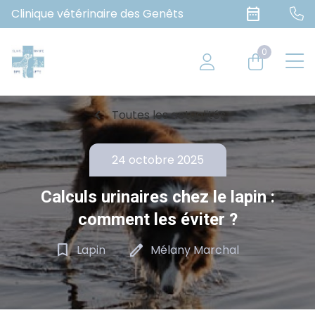
date_range
Clinique vétérinaire des Genêts
0
chevron_left
Toutes les actualités
24 octobre 2025
Calculs urinaires chez le lapin :
comment les éviter ?
bookmark_border
edit
Lapin
Mélany Marchal