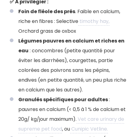
✅ À privilégier :
Foin de fléole des prés
. Faible en calcium,
riche en fibres : Selective
timothy hay,
Orchard grass de oxbox
Légumes pauvres en calcium et riches en
eau
: concombres (petite quantité pour
éviter les diarrhées), courgettes, partie
colorées des poivrons sans les pépins,
endives (en petite quantité, un peu plus riche
en calcium que les autres).
Granulés spécifiques pour adultes
:
pauvres en calcium (< 0,5 à 1 % de calcium et
20g/ kg/jour maximum).
Vet care urinary de
supreme pet food
, ou
Cunipic Vetline.