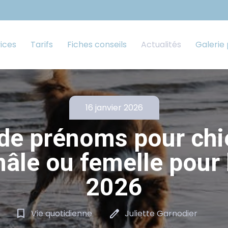
ices
Tarifs
Fiches conseils
Actualités
Galerie
16 janvier 2026
 de prénoms pour chi
mâle ou femelle pour 
2026
bookmark_border
edit
Vie quotidienne
Juliette Garnodier