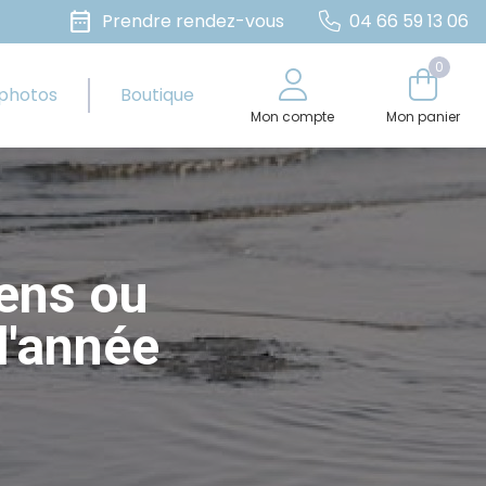
date_range
Prendre rendez-vous
04 66 59 13 06
0
 photos
Boutique
Mon compte
Mon panier
ens ou
l'année