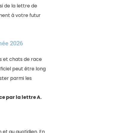
 de la lettre de
ment à votre futur
née 2026
s et chats de race
ficiel peut être long
ester parmi les
 par la lettre A.
et au quotidien. En