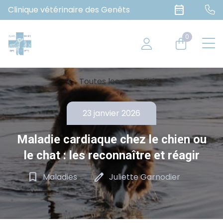
date_range
Clinique vétérinaire des Genêts
0
chevron_left
Toutes les actualités
23 janvier 2026
Maladie cardiaque chez le chien ou
le chat : les reconnaître et réagir
bookmark_border
edit
Maladies
Juliette Garnodier