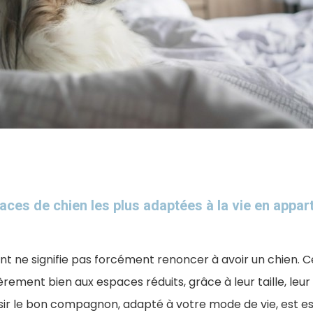
races de chien les plus adaptées à la vie en appa
t ne signifie pas forcément renoncer à avoir un chien. C
èrement bien aux espaces réduits, grâce à leur taille, leur
sir le bon compagnon, adapté à votre mode de vie, est es