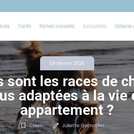
ices
Tarifs
Fiches conseils
Actualités
Galerie
09 février 2026
 sont les races de c
lus adaptées à la vie 
appartement ?
bookmark_border
edit
Chien
Juliette Garnodier