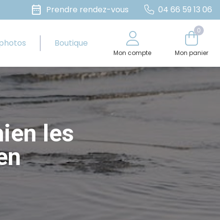
date_range
Prendre rendez-vous
04 66 59 13 06
0
 photos
Boutique
Mon compte
Mon panier
hien les
en