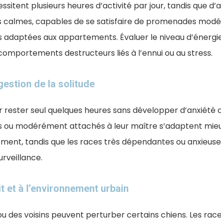
ssitent plusieurs heures d’activité par jour, tandis que d’
es calmes, capables de se satisfaire de promenades modér
s adaptées aux appartements. Évaluer le niveau d’énergie
comportements destructeurs liés à l’ennui ou au stress.
estion de la solitude
r rester seul quelques heures sans développer d’anxiété 
s ou modérément attachés à leur maître s’adaptent mieu
ment, tandis que les races très dépendantes ou anxieuse
rveillance.
it et à l’environnement urbain
le ou des voisins peuvent perturber certains chiens. Les ra