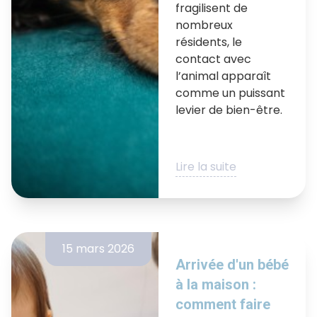
fragilisent de
nombreux
résidents, le
contact avec
l’animal apparaît
comme un puissant
levier de bien-être.
Lire la suite
15 mars 2026
Arrivée d'un bébé
à la maison :
comment faire