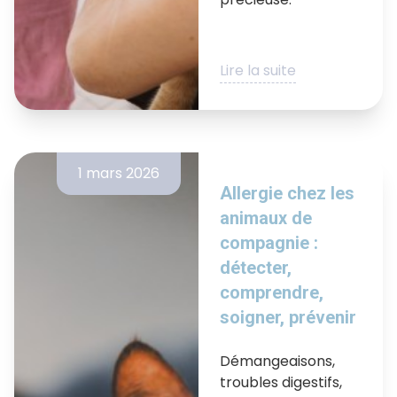
Lire la suite
1 mars 2026
Allergie chez les
animaux de
compagnie :
détecter,
comprendre,
soigner, prévenir
Démangeaisons,
troubles digestifs,