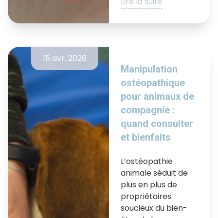
Lire la suite
15 avr. 2026
Manipulation
ostéopathique
pour animaux de
compagnie :
quand consulter
et bienfaits
L’ostéopathie
animale séduit de
plus en plus de
propriétaires
soucieux du bien-