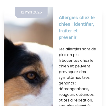
12 mai 2026
Allergies chez le
chien : identifier,
traiter et
prévenir
Les allergies sont de
plus en plus
fréquentes chez le
chien et peuvent
provoquer des
symptômes très
gênants :
démangeaisons,
rougeurs cutanées,
otites à répétition,
troubles digestifs…