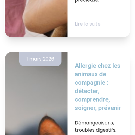
Lire la suite
1 mars 2026
Allergie chez les
animaux de
compagnie :
détecter,
comprendre,
soigner, prévenir
Démangeaisons,
troubles digestifs,