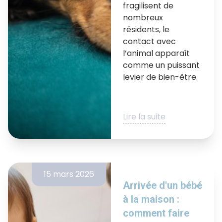
fragilisent de
nombreux
résidents, le
contact avec
l’animal apparaît
comme un puissant
levier de bien-être.
Lire la suite
15 mars 2026
Arrivée d'un bébé
à la maison :
comment faire