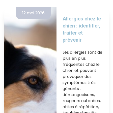
12 mai 2026
Allergies chez le
chien : identifier,
traiter et
prévenir
Les allergies sont de
plus en plus
fréquentes chez le
chien et peuvent
provoquer des
symptômes très
gênants :
démangeaisons,
rougeurs cutanées,
otites à répétition,
troubles digestifs…