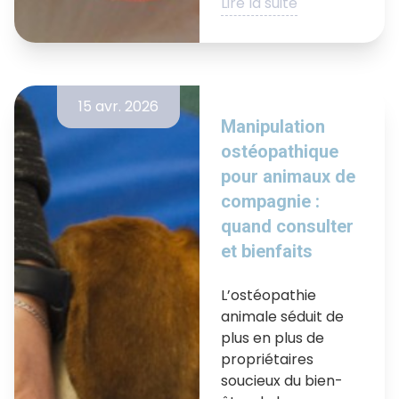
Lire la suite
15 avr. 2026
Manipulation
ostéopathique
pour animaux de
compagnie :
quand consulter
et bienfaits
L’ostéopathie
animale séduit de
plus en plus de
propriétaires
soucieux du bien-