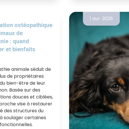
1 avr. 2026
ation ostéopathique
imaux de
ie : quand
r et bienfaits
athie animale séduit de
lus de propriétaires
du bien-être de leur
n. Basée sur des
ions douces et ciblées,
proche vise à restaurer
té des structures du
à soulager certaines
fonctionnelles.