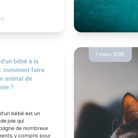
ite
1 mars 2026
d'un bébé à la
: comment faire
n animal de
nie ?
 d’un bébé est un
e joie qui
pagne de nombreux
nts, y compris pour