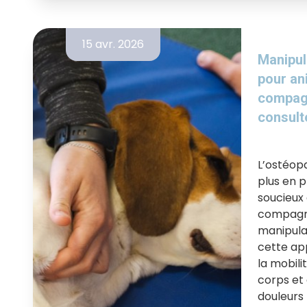
15 avr. 2026
Manipul
pour an
compagn
consulte
L’ostéop
plus en p
soucieux 
compagno
manipulat
cette ap
la mobili
corps et 
douleurs 