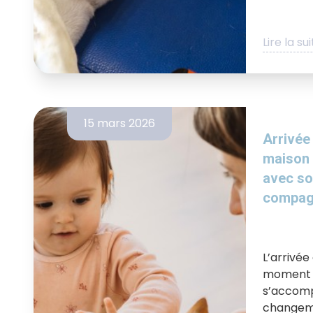
Lire la su
15 mars 2026
Arrivée 
maison 
avec so
compag
L’arrivée
moment d
s’accom
changeme