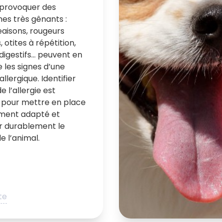
provoquer des
s très gênants :
isons, rougeurs
 otites à répétition,
digestifs… peuvent en
e les signes d’une
allergique. Identifier
de l’allergie est
l pour mettre en place
ement adapté et
r durablement le
e l’animal.
ite