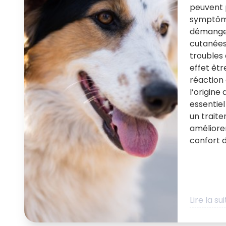
peuvent 
symptôme
démangea
cutanées,
troubles 
effet êtr
réaction 
l’origine 
essentie
un trait
améliore
confort d
Lire la su