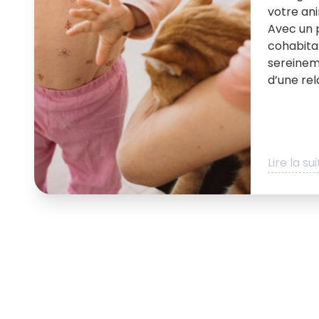
votre an
Avec un p
cohabita
sereinem
d’une rel
Lire la su